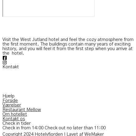
Visit the West Jutland hotel and feel the cozy atmosphere from
the first moment. The buildings contain many years of exciting
history, and you will feel it from the first step when you arrive at
the
hotel.
Kontakt
Søgårdevejen 6 DK-7620 Lemvig
Telefon:
(+45) 97 82 22 11
Mail:
info@hotelvfjorden.dk
Hjælp
Forside
Værelser
Restaurant Mellow
Om hotellet
Kontakt os
Check in tider
Check in from 14:00
Check out no later than
11:00
Copyright 2024 Hotelvfjorden I Lavet af WeMaker