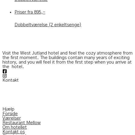
Priser fra 895,-
Dobbeltværelse (2 enkeltsenge)
Visit the West Jutland hotel and feel the cozy atmosphere from
the first moment. The buildings contain many years of exciting
history, and you will feel it from the first step when you arrive at
the
hotel.
Kontakt
Søgårdevejen 6 DK-7620 Lemvig
Telefon:
(+45) 97 82 22 11
Mail:
info@hotelvfjorden.dk
Hjælp
Forside
Værelser
Restaurant Mellow
Om hotellet
Kontakt os